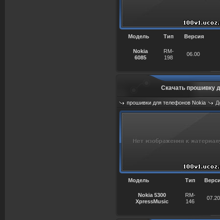
Модель
Тип
Версия
Nokia
RM-
06.00
6085
198
Скачать прошивку д
прошивки для телефонов Nokia
Д
Просмотров: 938
Модель
Тип
Верс
Nokia
5300
RM-
07.2
XpressMusic
146