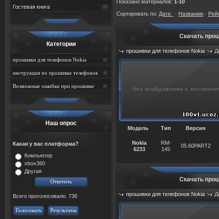
Показано материалов
:
1-10
Гостевая книга
Сортировать по
:
Дате
·
Названию
·
Рей
Скачать прош
Категории
прошивки для телефонов Nokia
Д
прошивки для телефонов Nokia
Просмотров: 3308
инструкция по прошивке телефонов
Nokia
Возможные ошибки при прошивке
телефонов nokia и способы их
устранения
Наш опрос
Модель
Тип
Версия
Nokia
RM-
Какая у вас платформа?
05.60PART2
6233
145
Компьютер
xbox360
Другая
Скачать прош
прошивки для телефонов Nokia
Д
Всего проголосовало: 736
Просмотров: 2239
Голосовать
Результаты