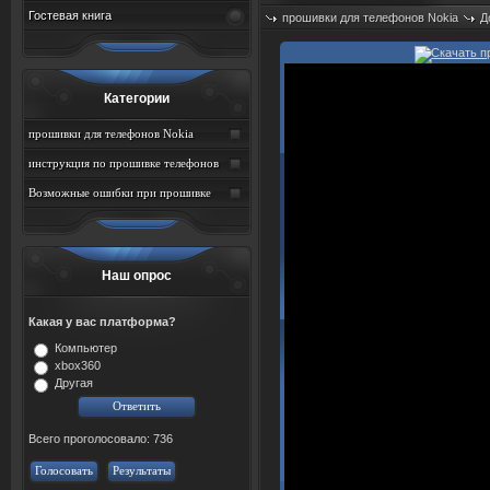
Гостевая книга
прошивки для телефонов Nokia
Д
Просмотров: 821
Категории
прошивки для телефонов Nokia
инструкция по прошивке телефонов
Nokia
Возможные ошибки при прошивке
телефонов nokia и способы их
устранения
Наш опрос
Какая у вас платформа?
Компьютер
xbox360
Другая
Всего проголосовало: 736
Голосовать
Результаты