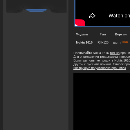
Модель
Тип
Версия
инфо
Nokia 1616
RH-125
06.51
Прошивайте Nokia 1616
только
прошив
Для определения типа железа и верс
Если при попытке прошить Nokia 1616
другой с русским языком. Список про
инструкция по установке прошивок