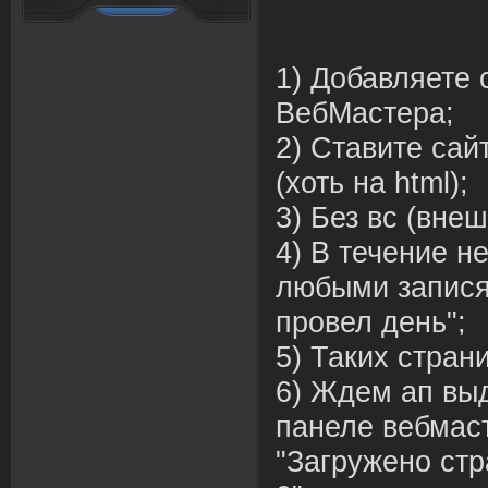
1) Добавляете 
ВебМастера;
2) Ставите сай
(хоть на html);
3) Без вс (вне
4) В течение н
любыми запися
провел день";
5) Таких страни
6) Ждем ап выд
панеле вебмас
"Загружено стра