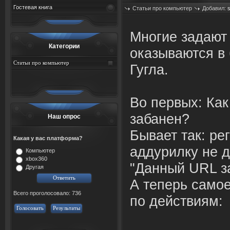
Гостевая книга
Статьи про компьютер
Добавил:
Просмотров: 462
Многие задают 
Категории
оказываются в 
Статьи про компьютер
Гугла.
Во первых: Как
забанен?
Наш опрос
Бывает так: ре
Какая у вас платформа?
аддурилку не 
Компьютер
xbox360
"Данный URL з
Другая
А теперь само
Всего проголосовало: 736
по действиям:
Голосовать
Результаты