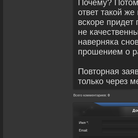
Почему? Потому
ответ такой же
вскоре придет 
не качественн
наверняка сно
прошением о ра
Повторная зая
только через м
Всего комментариев
:
0
До
Имя *:
Email: