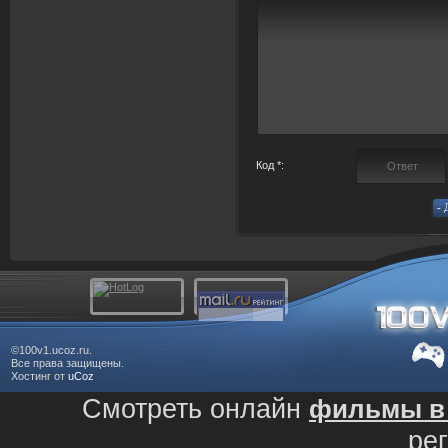
Код *:
©100v1.ucoz.ru.
Все права защищены.
Хостинг от
uCoz
Смотреть онлайн
фильмы в 
ре