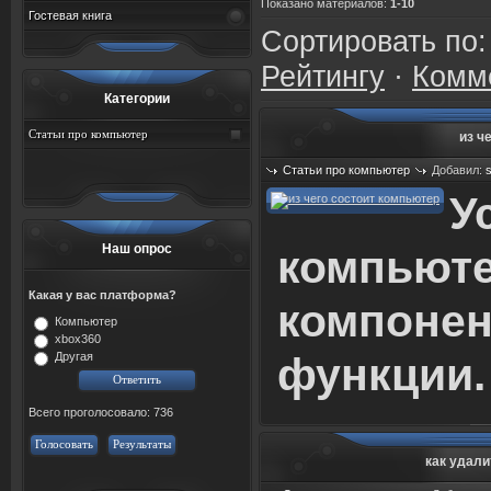
Показано материалов
:
1-10
Гостевая книга
Сортировать по
Рейтингу
·
Комм
Категории
Статьи про компьютер
из ч
Статьи про компьютер
Добавил:
Просмотров: 656
У
Наш опрос
компьюте
Какая у вас платформа?
компоне
Компьютер
xbox360
функц
и
и
.
Другая
Всего проголосовало: 736
Голосовать
Результаты
как удали