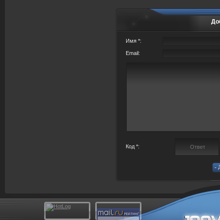
До
Имя *:
Email:
Код *: