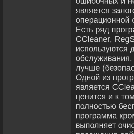
ошибочных и н
я
в
ляется залог
операционной 
Есть ряд прогр
CCleaner
, RegS
используются 
обслужи
в
ания,
лучше (безопас
Одной из прог
я
в
ляется
CClea
ценится и к то
полностью бес
программа кро
в
ыполняет очис