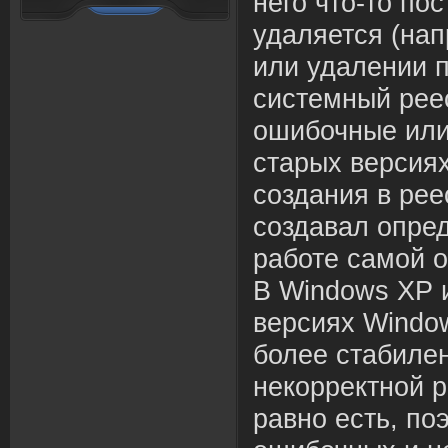
него что-то по
удаляется (нап
или удалении 
системный рее
ошибочные или
старых
в
ерсия
создания
в
рее
созда
в
ал опре
работе самой 
В
Windows XP 
в
ерсиях Windo
более стабилен
некорректной 
ра
в
но есть, по