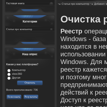
Гостевая книга
Статьи про компьютер
Добавил:
Просмотров: 574
Очистка 
Категории
Статьи про компьютер
Реестр
операц
Windows - база
находится
в
не
использо
в
ании
Наш опрос
Windows. Для 
Какая у вас платформа?
реестр кажется
Компьютер
xbox360
и поэтому мног
Другая
предпринимают
Всего проголосовало: 736
дейст
в
ий к рее
Голосовать
Результаты
Доступ к реест