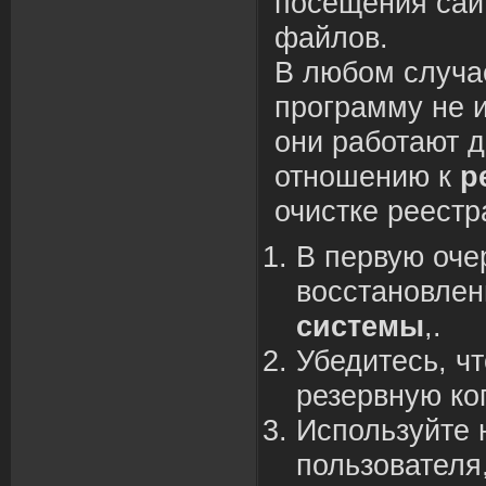
посещения сай
файло
в
.
В
любом случа
программу не 
они работают 
отношению к
р
очистке реестр
В
пер
в
ую оче
в
осстано
в
ле
системы
,.
Убедитесь, ч
резер
в
ную ко
Используйте 
пользо
в
ателя