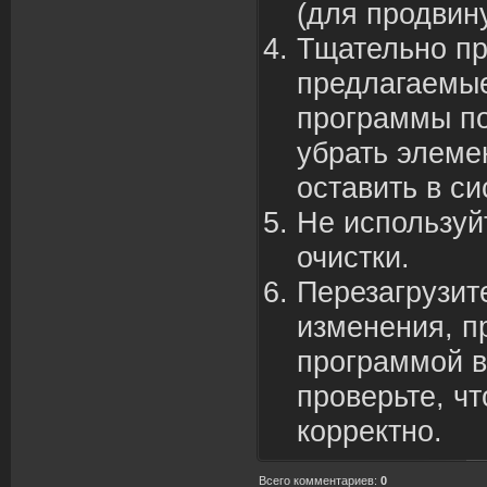
(для прод
в
ин
Тщательно пр
предлагаемые
программы по
убрать элеме
оста
в
ить
в
си
Не используй
очистки.
Перезагрузит
изменения, п
программой
в
про
в
ерьте, ч
корректно.
Всего комментариев
:
0