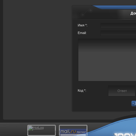
До
Имя *:
Email:
Код *: