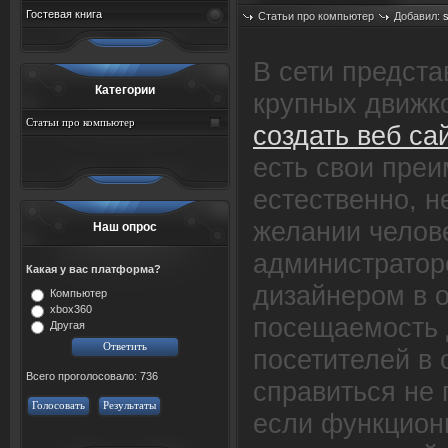
Гостевая книга
Статьи про компьютер
Добавил:
Просмотров: 399
В сети предста
Категории
крупных движк
Статьи про компьютер
создать веб са
есть свои преи
естественно, 
желании челов
Наш опрос
администратор
Какая у вас платформа?
дизайнером в о
Компьютер
xbox360
посещаемость 
Другая
посетителей в 
Всего проголосовало: 736
справиться не 
Голосовать
Результаты
если функцион