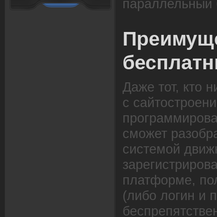
параллельный 
Преимущ
бесплатн
Даже тот, кто 
с сайтостроен
программирова
сможет разобра
системой движ
зарегистриров
платформе, по
(либо логин и 
беспрепятстве