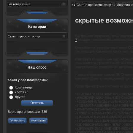
Гостевая книга
Статьи про компьютер
Добавил:
скрытые возможн
Категории
Внутренняя переписка главы подразд
Статьи про компьютер
7
обладает некоторыми специальными
Оказывается, разработчики новой ОС
системы для изменения каких-либо в
Благодаря специальным идентификато
пользователю произвести оптимизаци
подключаемых сложнейших датчиков
Наш опрос
Ниже опубликован список GUID-иденти
или иной области операционной сис
Какая у вас платформа?
Идентификаторы и описание их функ
Компьютер
xbox360
•
{ED7BA470-8E54-465E-825C-997120
Другая
•
{00C6D95F-329C-409a-81D7-C46C6
•
{0142e4d0-fb7a-11dc-ba4a-000ffe7a
•
{025A5937-A6BE-4686-A844-36FE4
•
{05d7b0f4-2121-4eff-bf6b-ed3f69b8
Всего проголосовало: 736
•
{1206F5F1-0569-412C-8FEC-320463
•
{15eae92e-f17a-4431-9f28-805e482d
Голосовать
Результаты
•
{17cd9488-1228-4b2f-88ce-4298e93e
•
{1D2680C9-0E2A-469d-B787-06555
•
{1FA9085F-25A2-489B-85D4-86326
•
{208D2C60-3AEA-1069-A2D7-08002