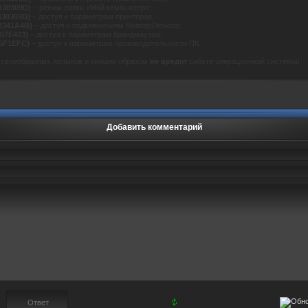
B30309D}
– режим папки «Мой компьютер»;
B30309D}
– доступ к параметрам
принтеров
;
3341A4B}
– доступ к подключениям RemoteDesktop;
07E423}
– доступ к параметрам брандмауэра;
15F1EFC}
– доступ к параметрам производительности ПК.
 своеобразных ярлыков и никоим образом
не вредят
работе операционной системы!
Добавить комментарий