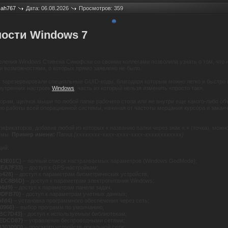
sah767
Дата: 06.08.2026
Просмотров: 359
ости Windows 7
еления Windows Стивена Синофски со своими коллегами позволила узнать о том, что
 возможностями, о которых прямо заявлено не было.
 зарезервировали специальные GUID-коды, благодаря которым можно легко и быстро п
нутренних настроек
Windows
, часть из который нельзя изменить «просто так».
рам, щелчок мыши по любой папке рабочего стола или же внутри еще какого-либо объ
ю работы всей операционной системы, начиная от частоты мерцания курсора и закан
.
фикаторов, добавив любой из которых к названию папки через знак «.» (точка), можн
темы.
Пример имени:
Папка.{хххххххх-хххх-хххх-хххх-хххххххххххх}
ций:
43E01C}
– полный список настраиваемых параметров (Windows GodMode);
6EA7F33}
– доступ к GPS-настройкам;
b428}
– доступ к параметрам биометрических устройств;
BEC8B6D}
– доступ к параметрам электропитания Windows;
94d9}
– доступ к параметрам панели задач;
0DFB70}
- доступ к параметрам учетных данных;
afd4}
– установка
программного обеспечения
через сеть;
0966}
– выбор
программ
по умолчанию;
8BC7D43}
- доступ к используемым
библиотекам
;
EEDCD87}
– управление беспроводными сетями;
B30309D}
– просмотр устройств локальной сети;