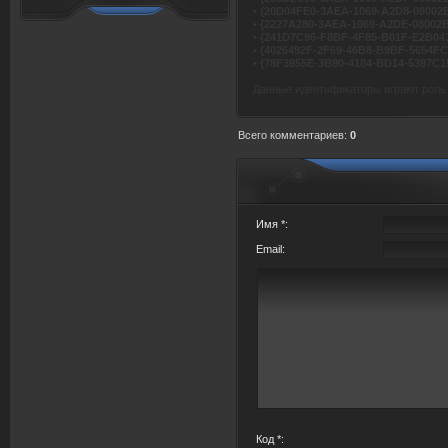
•
{20D04FE0-3AEA-1069-A2D8-08002
•
{2227A280-3AEA-1069-A2DE-08002
•
{241D7C96-F8BF-4F85-B01F-E2B04
•
{4026492F-2F69-46B8-B9BF-5654FC
•
{78F3955E-3B90-4184-BD14-5397C
Данные идентификаторы играют роль
Всего комментариев
:
0
Имя *:
Email:
Код *: