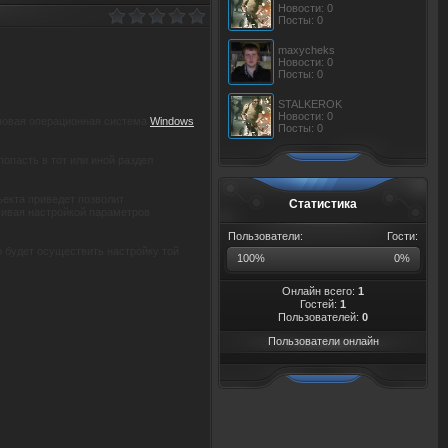
Новости: 0
Посты: 0
maxycheks
Новости: 0
Посты: 0
STALKEROK
Новости: 0
 новая операционная система
Windows
Посты: 0
опасть в тот или иной раздел
екта приведет позволит
Статистика
чивая настройкой параметров
Пользователи:
Гости:
о будет осуществить настройку той
100%
0%
Онлайн всего:
1
Гостей:
1
Пользователей:
0
Пользователи онлайн