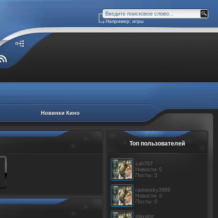
Например: игры
Новинки Кино
Топ пользователей
sah767
Новости: 0
Посты: 3
radowsky3985
Новости: 0
Посты: 0
elavator