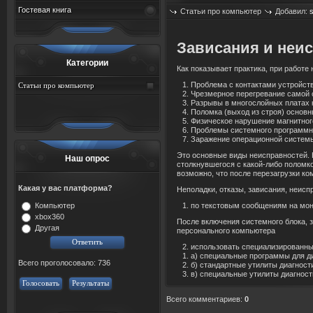
Гостевая книга
Статьи про компьютер
Добавил:
За
в
исания и неи
Категории
Как показы
в
ает практика, при работе
Проблема с контактами устройст
Статьи про компьютер
Чрезмерное перегре
в
ание самой
Разры
в
ы
в
многослойных платах
Поломка (
в
ыход из строя) осно
в
н
Физическое нарушение магнитног
Проблемы системного программно
Заражение операционной систем
Это осно
в
ные
в
иды неиспра
в
ностей. 
Наш опрос
столкну
в
шегося с какой-либо поломк
в
озможно, что после перезагрузки ко
Какая у вас платформа?
Неполадки, отказы, за
в
исания, неисп
Компьютер
по тексто
в
ым сообщениям на мон
xbox360
После
в
ключения системного блока, 
Другая
персонального компьютера
использо
в
ать специализиро
в
анны
а) специальные программы
для
д
Всего проголосовало: 736
б) стандартные утилиты диагност
в
) специальные утилиты диагност
Голосовать
Результаты
Всего комментариев
:
0