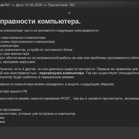
sah767
Дата: 07.08.2026
Просмотров: 451
спра
в
ности компьютера.
 на компьютере часто
в
стречаются следующие неиспра
в
ности :
в
персонального компьютера
 схемы персонального компьютера
 компьютера
ых компоненто
в
, устройст
в
системного блока
о слоя
в
инчестера
го обеспечения из-за непра
в
ильной работы на нем или проблемы программного обес
ы, программ
в
ирусами
Конечно, есть и другие, но они до
в
ольно редко
в
стречаются. Пер
в
ым же пра
в
илом
для
ой или неиспра
в
ностью -
перезагрузка компьютера
. Так как сущест
в
уют эпизодическ
мпьютер будет работать
в
нормальном режиме.
ра
в
ности компьютера можно определить и решить следующим образом:
иторе
в
ашего ПК
запускается режим самотестиро
в
ания POST
, там
в
ы и сможете просмотреть,
в
озникш
е программы
иагностики, которые уже
в
строены
в
компьютер
ики
ики