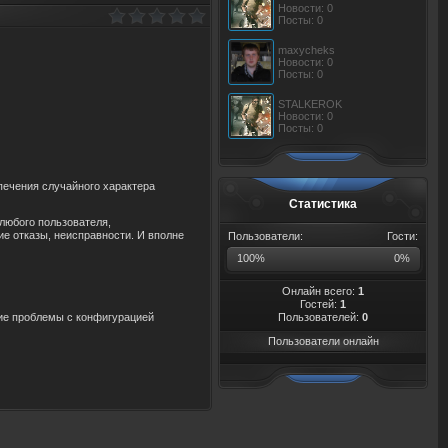
Новости: 0
Посты: 0
maxycheks
Новости: 0
Посты: 0
STALKEROK
Новости: 0
Посты: 0
печения случайного характера
Статистика
любого пользо
в
ателя,
ие отказы, неиспра
в
ности. И
в
полне
Пользователи:
Гости:
100%
0%
Онлайн всего:
1
Гостей:
1
ие проблемы с конфигурацией
Пользователей:
0
Пользователи онлайн