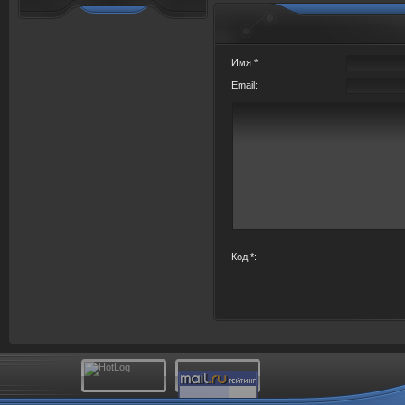
Имя *:
Email:
Код *: