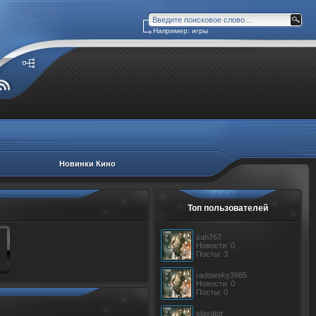
Например: игры
Новинки Кино
Топ пользователей
sah767
Новости: 0
Посты: 3
radowsky3985
Новости: 0
Посты: 0
elavator