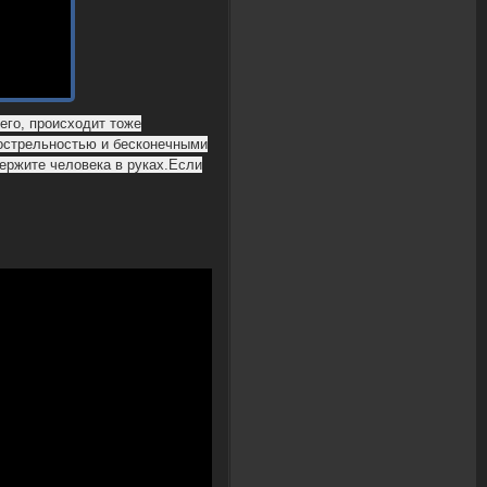
его, происходит тоже
рострельностью и бесконечными
держите человека в руках.Если