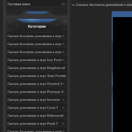
Гостевая книга
Скачать бесплатно дополнение к игре
Категории
Скачать бесплатно дополнение к игре
GTA 4
Скачать бесплатно дополнение к игре
Crashday
Скачать бесплатно дополнение к игре
Darksiders 2
Скачать дополнение к игре Iron Front:
Liberation 1944
Скачать дополнение к игре Kingdoms of
Amalur: Reckoning
Скачать дополнение к игре Team Fortress
2
Скачать дополнение к игре Overlord 2
Скачать дополнение к игре Prototype 2
Скачать дополнение к игре Inversion
Скачать дополнение к игре Crysis 3
Скачать дополнение к игре Dishonored
Скачать дополнение к игре Postal 3
Скачать бесплатно дополнение к игре