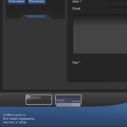
Голосовать
Результаты
Имя *:
Email:
Код *:
©100v1.ucoz.ru.
Все права защищены.
Хостинг от
uCoz