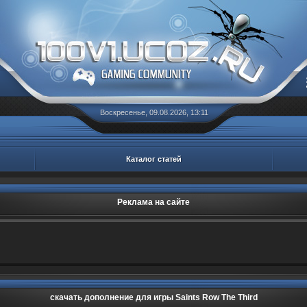
Воскресенье, 09.08.2026, 13:11
Каталог статей
Реклама на сайте
скачать дополнение для игры Saints Row The Third