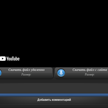
Скачать файл удаленно
Скачать файл с сайта
Размер:
Размер:
Добавить комментарий