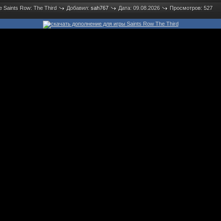
 Saints Row: The Third
Добавил:
sah767
Дата: 09.08.2026
Просмотров: 527