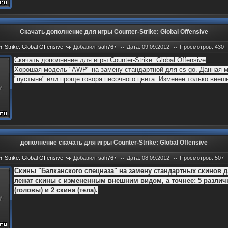
Скачать дополнение для игры Counter-Strike: Global Offensive
Strike: Global Offensive
Добавил:
sah767
Дата: 09.09.2012
Просмотров: 430
Скачать дополнение для игры Counter-Strike: Global Offensive
Хорошая модель "AWP" на замену стандартной для cs go. Данная 
"пустыни" или проще говоря песочного цвета. Изменен только внеш
дополнение скачать для игры Counter-Strike: Global Offensive
Strike: Global Offensive
Добавил:
sah767
Дата: 08.09.2012
Просмотров: 507
Скины "Балканского спецназа" на замену стандартных скинов д
лежат скины с измененным внешним видом, а точнее: 5 разли
(головы) и 2 скина (тела).