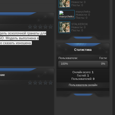
Новости: 0
Посты: 0
maxycheks
Новости: 0
Посты: 0
STALKEROK
Новости: 0
Посты: 0
дель осколочной гранаты для
S:GO. Модель выполнена в
о сказать изношена,
Статистика
Пользователи:
Гости:
100%
0%
Онлайн всего:
1
ение
Гостей:
1
Пользователей:
0
Пользователи онлайн