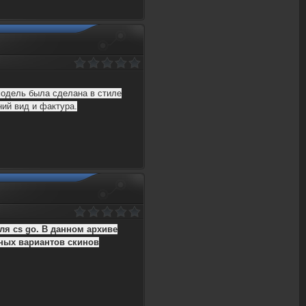
модель была сделана в стиле
ний вид и фактура.
ля cs go. В данном архиве
чных вариантов скинов