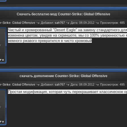
Скачать бесплатно мод Counter-Strike: Global Offensive
Strike: Global Offensive
Добавил:
sah767
Дата: 08.09.2012
Просмотров: 485
Чистый и хромированный "Desert Eagle" на замену стандартного дл
изменена цветом, увидев на скриншоте, мы со 100% уверенностью м
немного ржавого превратился в чисто хромовый
скачать дополнение Counter-Strike: Global Offensive
Strike: Global Offensive
Добавил:
sah767
Дата: 08.09.2012
Просмотров: 495
Простая модификация, которая чуть перекрашивает классическое о