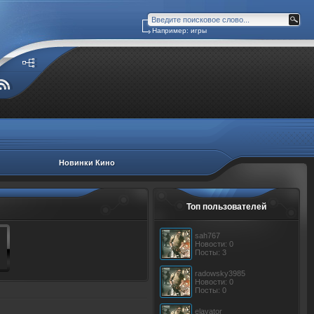
Например: игры
Новинки Кино
Топ пользователей
sah767
Новости: 0
Посты: 3
radowsky3985
Новости: 0
Посты: 0
elavator