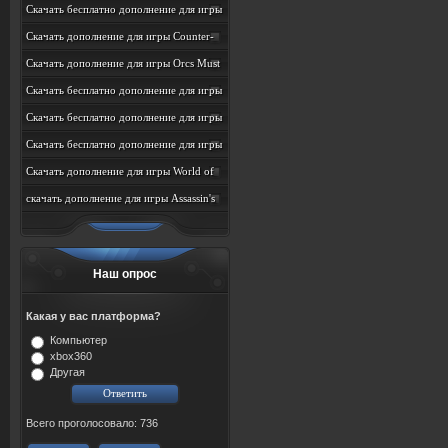
Скачать бесплатно дополнение для игры
Killing Floor
Скачать дополнение для игры Counter-
Strike: Global Offensive
Скачать дополнение для игры Orcs Must
Die! 2
Скачать бесплатно дополнение для игры
S.T.A.L.K.E.R тень чернобыля
Скачать бесплатно дополнение для игры
Проклятые земли
Скачать бесплатно дополнение для игры
Mafia: The City of Lost Heaven
Скачать дополнение для игры World of
Tanks
скачать дополнение для игры Assassin's
Creed 2
Наш опрос
Какая у вас платформа?
Компьютер
xbox360
Другая
Всего проголосовало: 736