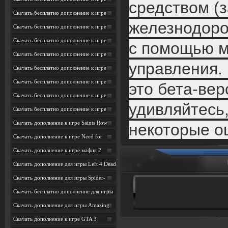
средством (
Call of Duty: Modern Warfare 2
Скачать бесплатно дополнение к игре
железнодоро
Mass Effect 3
Скачать бесплатно дополнение к игре
GTA San Andreas
Скачать бесплатно дополнение к игре
с помощью 
Krater
Скачать бесплатно дополнение к игре
управления. 
Half-Life 2
Скачать бесплатно дополнение к игре
Saints Row: The Third
Скачать бесплатно дополнение к игре
это бета-вер
Saints Row: The Third
Скачать бесплатно дополнение к игре
удивляйтесь
Star Wars: Knights of the Old Republic
Скачать бесплатно дополнение к игре
Assassin's Creed 3
Скачать дополнение к игре Saints Row
некоторые о
The Third
Скачать дополнение к игре Need for
Speed Most Wanted
Скачать дополнение к игре мафия 2
Скачать дополнение для игры Left 4 Dead
2
Скачать дополнение для игры Spider-
Man: Web of Shadows
Скачать бесплатно дополнение для игры
Sleeping Dogs
Скачать дополнение для игры Amazing
Spider-Man, the
Скачать дополнение к игре GTA 3