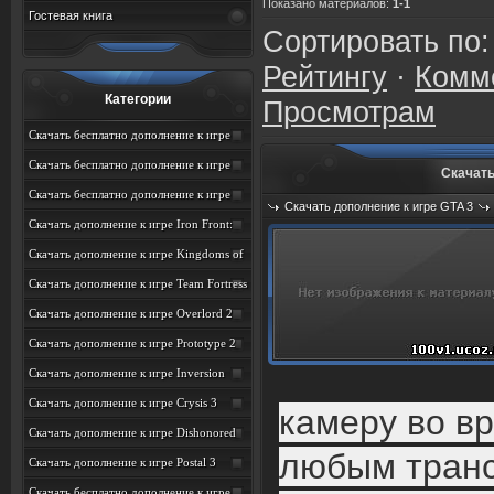
Показано материалов
:
1-1
Гостевая книга
Сортировать по
Рейтингу
·
Комм
Категории
Просмотрам
Скачать бесплатно дополнение к игре
GTA 4
Скачать бесплатно дополнение к игре
Скачать
Crashday
Скачать бесплатно дополнение к игре
Скачать дополнение к игре GTA 3
Darksiders 2
Скачать дополнение к игре Iron Front:
Просмотров: 922
Liberation 1944
Скачать дополнение к игре Kingdoms of
Amalur: Reckoning
Скачать дополнение к игре Team Fortress
2
Скачать дополнение к игре Overlord 2
Скачать дополнение к игре Prototype 2
Скачать дополнение к игре Inversion
Скачать дополнение к игре Crysis 3
камеру во в
Скачать дополнение к игре Dishonored
любым тран
Скачать дополнение к игре Postal 3
Скачать бесплатно дополнение к игре