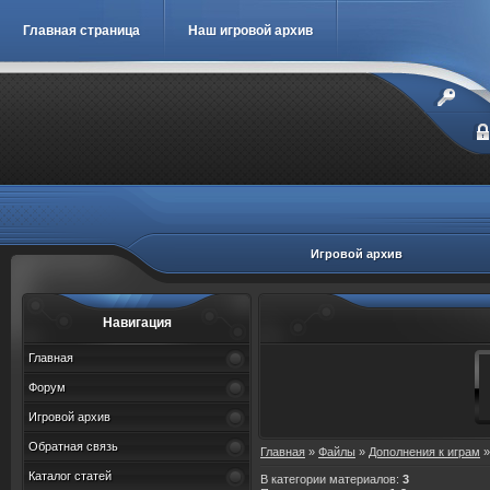
Главная страница
Наш игровой архив
Игровой архив
Навигация
Главная
Форум
Игровой архив
Обратная связь
Главная
»
Файлы
»
Дополнения к играм
»
Каталог статей
В категории материалов
:
3