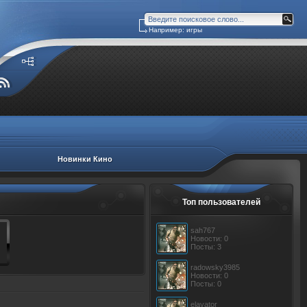
Например: игры
Новинки Кино
Топ пользователей
sah767
Новости: 0
Посты: 3
radowsky3985
Новости: 0
Посты: 0
elavator