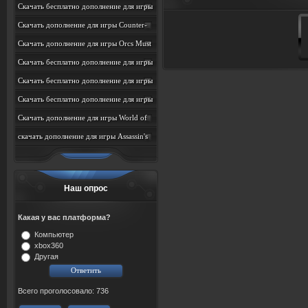
Скачать бесплатно дополнение для игры
Killing Floor
Скачать дополнение для игры Counter-
Strike: Global Offensive
Скачать дополнение для игры Orcs Must
Die! 2
Скачать бесплатно дополнение для игры
S.T.A.L.K.E.R тень чернобыля
Скачать бесплатно дополнение для игры
Проклятые земли
Скачать бесплатно дополнение для игры
Mafia: The City of Lost Heaven
Скачать дополнение для игры World of
Tanks
скачать дополнение для игры Assassin's
Creed 2
Наш опрос
Какая у вас платформа?
Компьютер
xbox360
Другая
Всего проголосовало: 736