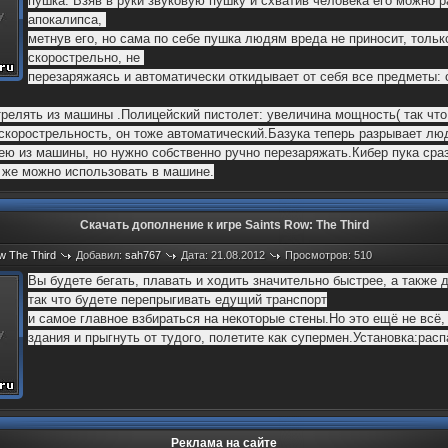
пушка. Взяв в руки звуковую пушку и схватив человека его можно р
апокалипса,
метнув его, но сама по себе пушка людям вреда не приносит, только
скорострельно, не
перезаряжаясь и автоматически откидывает от себя все предметы: 
трелять из машины .Полицейский пистолет: увеличина мощность( так ч
 скорострельность, он тоже автоматический.Базука теперь разрывает л
 ею из машины, но нужно собственно ручно перезаряжать.Кибер пука сра
 же можно использовать в машине.
Скачать дополнение к игре Saints Row: The Third
w The Third
Добавил:
sah767
Дата: 21.08.2012
Просмотров: 510
Вы будете бегать, плавать и ходить значительно быстрее, а также 
так что будете перепрыгивать едущий транспорт
и самое главное взбираться на некоторые стены.Но это ещё не всё,
здания и прыгнуть от тудого, полетите как супермен.Установка:расп
Реклама на сайте