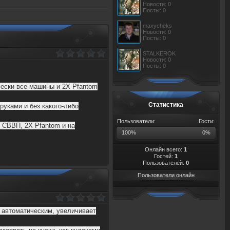
Новости: 0
Посты: 0
maxycheks
Новости: 0
Посты: 0
STALKEROK
Новости: 0
Посты: 0
чески все машины и 2X Pfantom
Статистика
руками и без какого-либо
Пользователи:
Гости:
, СВВП, 2X Pfantom и на
100%
0%
Онлайн всего:
1
Гостей:
1
Пользователей:
0
Пользователи онлайн
ю автоматическим, увеличивает